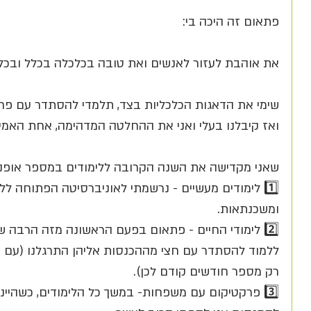
פתאום זה היכה בי:
את אוהבת לעזור לאנשים ואת טובה בכלכלה בכלל ובכ
שימי את הדאגות הכלכליות בצד, תלמדי להסתדר עם פחו
ואז קיבלנו בעלי ואני את ההחלטה המדהימה, אחת האמיצו
שאני מקדישה את השנה הקרובה ללימודים במספר אופני
1️⃣️ לימודים מעשיים - נרשמתי לאוניברסיטה הפתוחה 
ומשכנתאות.
2️⃣️ לימודי החיים - פתאום בפעם הראשונה מזה הרבה שני
ללמוד להסתדר עם חצי מההכנסות אליהן התרגלנו (עם 
רק מספר חודשים קודם לכן).
3️⃣️ פרקטיקום עם משפחות- במשך כל הלימודים, כשהיי