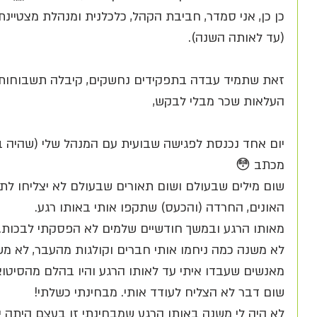
כן כן, אני סמדר, חביבת הקהל, כלכלנית ומנהלת מצטיינת, 
(עד לאותה השנה).
זאת שתמיד עבדה בתפקידים נחשקים, קיבלה תשבוחות, קי
העלאות שכר מבלי לבקש, 
יום אחד נכנסת לפגישה שבועית עם המנהל שלי (שהיה במ
מכתב 😳
שום מילים שבעולם ושום תאורים שבעולם לא יצליחו ל
האונים, החרדה (והכעס) שתקפו אותי באותו רגע.
מאותו הרגע ובמשך חודשיים שלמים לא הפסקתי לבכות.
לא משנה כמה ניחמו אותי חברים וקולגות מהעבר, לא מש
מאנשים שעבדו איתי עד לאותו הרגע והיו בהלם מהסיטוא
שום דבר לא הצליח לעודד אותי. מבחינתי כשלתי!
לא היה לי משנה באותו הרגע שמבחינתי זו בעצם היתה יכ