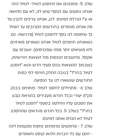
שלב 5- מתכננים את החסכון לטיול- לטיול הזה 
אנחנו נוסעים עם הכסף שיש לנו, לא עם הלוואה 
או ע"י הגדלת המינוס. לכן, אנחנו צריכים להבין על 
מה אנחנו מוותרים בחודשים הקרובים עד הטיול 
כך שיתפנה לנו כסף לחסכון לטיול (מדגישה- גם 
כשאנחנו חוסכים לטיול אנחנו נשארים מאוזנים 
ולא מוציאים יותר ממה שמכניסים). יושבים עם 
אקסל, מחשבים הכנסות מול הוצאות חודשיות, 
כשבתוך ההוצאות נכנס סעיף חדש והוא "חסכון 
לטיול בחו"ל" בגובה החלק היחסי לפי כמות 
החודשים שנשארו לנו עד הנסיעה.
שלב 6 - מתחילים לחסוך לטיול- פותחים בבנק 
פק"מ יעודי ובכל חודש מעבירים בהוראת קבע 
את הסכום עליו החלטנו בסעיף "חסכון לטיול 
בחו"ל" בשלב 5. בכל חודש מוודאים שהחסכון 
לטיול לא הכניס אותנו למינוס.
שלב 7 - מחפשים ומזמינים טיסות ומקומות לינה 
- היום עם כל חברות הלואו קוסט והאתרים 