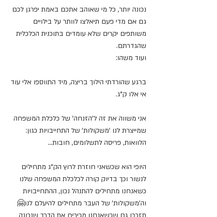
נכונה יותר, כל מי שאוהב אתכם באמת יפרגן לכם 
גם אם מדי פעם תיאלצו לוותר על בילויים 
משותפים יקרים שלא עומדים בתוכנית הכלכלית 
שהגדרתם.
ועוד משהו:
ברגע שהורדתי הילוך בריצה, מיד התווספו אלי עוד 
אי אלו ק"ג.
אני משווה את זה ל'הזנחה' של כלכלת המשפחה 
שמייצרת לנו 'משקולות' של התחייבויות כגון: 
הלוואות, פריסה לתשלומים, חובות...
היופי הוא שכשאני חוזרת לרוץ הק"ג מתחילים 
לנשור וכך בדיוק קורה לכלכלת המשפחה שלנו 
כשאנחנו מתחילים להתנהל נכון, ההתחייבויות 
וה'משקולות' של העבר מתחילים להיעלם לנו🤗
תזכרו גם שכשאנחנו מכירים את הדרך שנכונה 