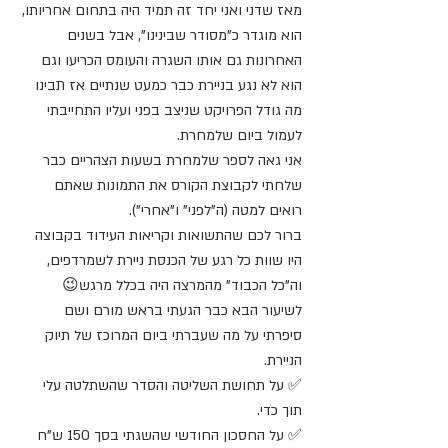
מאז שדני ואני יחד זה תמיד היה בתחום אחריותו, 
הוא מוגדר כ"מסודר שבינינו", אבל בשנים 
האחרונות גם אותו השגרה והעומס הכריעו וגם 
הוא לא נגע בניירת כבר כמעט שנתיים אז תבינו 
מה גודל הפרויקט שניצב בפני ועליו התחייבתי 
לעמול ביום שלמחרת.
אני גאה לספר שלמחרת בשעות הצהריים כבר 
שלחתי לקבוצת הקורס את התמונות שאתם 
רואים למטה (ה"לפני" ו"אחרי").
ברור לכם שהתשואות וקריאות העידוד בקבוצה 
היו שוות כל רגע של הכנסת ניירת לשמרדפים, 
וה"כל הכבוד" מהמרצה היה בכלל מרגש😉
לשיעור הבא כבר הגעתי בראש מורם ושם 
סיפרתי על מה שעברתי ביום המרוכז של תיוק 
הניירת.
✅ על תחושת השליטה והסדר שהשתלטה עלי 
תוך כדי.
✅ על החסכון החודשי שהשגתי בסך 150 ש"ח 