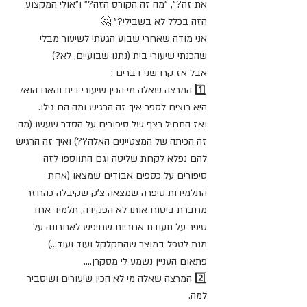
את זה?", "מה זה הקורס הזה?" ו"אולי המקצוע 
הזה בכלל לא בשבילי?" 🤔
אני מודה שאחרי שבוע הגעתי לשיעור מבלי 
שהכנתי שיעורי בית (נתנו שבועיים, לא?)
אבל אז קרו שני דברים :
1️⃣️️ המרצה שאלה מי הכין שיעורי בית והאם הוא/ 
היא רוצים לספר איך זה הרגיש ומה הם גילו.
ואז התחיל רצף של סיפורים על הסדר שעשו (מה 
זה הכיתה של המצטיינים האלה??) ואיך זה הרגיש 
להם נפלא לקחת שליטה וגם התווספו לזה 
סיפורים על כספים אבודים שמצאו (אחת 
התלמידות סיפרה שמצאה צ'ק שקיבלה כהחזר 
מחברת ביטוח אותו לא הפקידה, תלמיד אחד 
סיפר על תעודת אחריות שחיפש לאחרונה על 
מנת לטפל במוצר שהתקלקל ועוד ועוד...)
פתאום העניין נשמע לי מסקרן....
2️⃣️ המרצה שאלה מי לא הכין שיעורים ושיסביר 
למה.