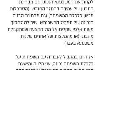
לקחת את המשכנתא הנכונה גם מבחינת
התכנון של עמידה בהחזר החודשי (הסתכלות
מכיוון כלכלת המשפחה) וגם מבחינת הבניה
הנכונה של תמהיל המשכנתא שיכולה לחסוך
מאות אלפי שקלים אל מול ההצעה שמתקבלת
מהבנק (או מהמלצות של אחרים שלקחו
משכנתא בעבר)
אז היום במקביל לעבודה עם משפחות על
כלכלת משפחה נכונה, אני מלווה ומייעצת
למשפחות בתחום המשכנתא ועוזרת להם
להגיע למשכנתא שהכי חסכונית ונכונה עבורם.
כמו כן, אני בונה תוכנית כלכלית לרכישת דירה
לזוגות/ יחידים שרוצים להגיע לדירה משלהם
אבל לא יודעים מאיפה להתחיל.
אני מרגישה ברת מזל שמצאתי את היעוד שלי
ובכל בוקר אני קמה לעשיה אינסופית, מספקת
ומרגשת.
פוגשת משפחות, מעבירה הרצאות וסדנאות,