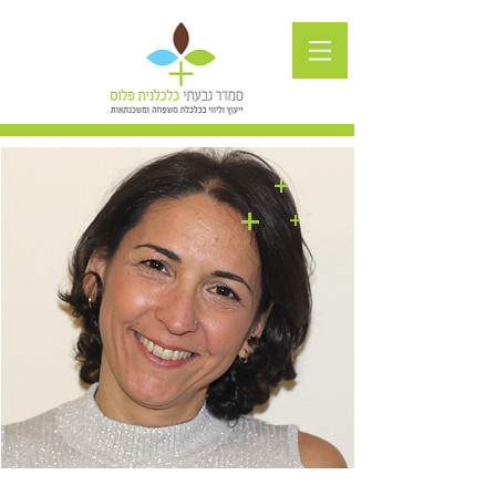
+
+
+