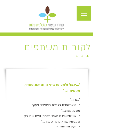
לקוחות משתפים
+ + +
+
"...ינצו' צ'מע פגשתי היום את סמדר,
מקסימה…"
"..נו ו…"
"...היא לומדת כלכלת משפחה ויעוץ
משכנתאות…"
"...אוישששש נו מאמי באמת, היינו שם, רק
שעכשיו קוראים לה סמדר…"
"...ינצו' !!!!!!!!!!!..."