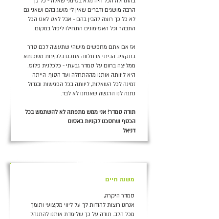
בהתחלה הכל היה מלא בסימני שאלה - כל כך
הרבה מושגים ודברים שאין לי מושג בהם ושאני גם
לא כל כך רוצה להבין בהם - אבל לאט לאט הכל
התבהר וכל האסימונים התחילו ליפול במקום.
אז אם אתם מחפשים מישהי שתעשה לכם סדר
בתקציב הביתי או תלווה אתכם בלקיחת משכנתא
ממליצה בחום על סמדר גבעתי - כלכלנית פלוס.
היא ליוותה אותנו מההתחלה ועד הסוף, הייתה
זמינה לכל השאלות, ליוותה בכל הפגישות ובגדול
נתנה לנו הרגשה שאנחנו לא לבד.
תודה סמדר! אני ממש מתפתה לא להשתמש בכל
הכסף שחסכנו לקניות באסוס
דניאל
+
משנה חיים
סמדר היקרה,
אנחנו רוצות להודות לך על ליווי מקצועי ותומך
מכל הלב. תודה על כך שלימדת אותנו להתנהל