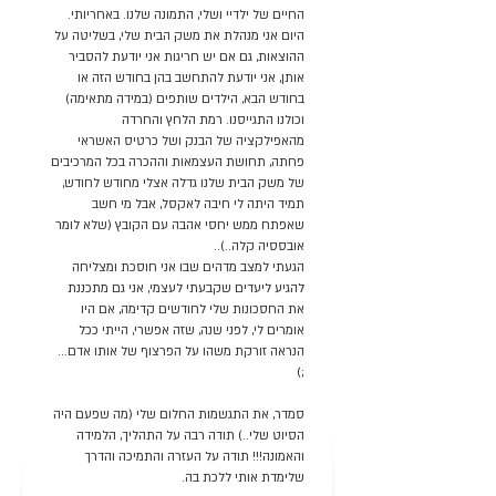
החיים של ילדיי ושלי, התמונה שלנו. באחריותי.
היום אני מנהלת את משק הבית שלי, בשליטה על
ההוצאות, גם אם יש חריגות אני יודעת להסביר
אותן, אני יודעת להתחשב בהן בחודש הזה או
בחודש הבא, הילדים שותפים (במידה מתאימה)
וכולנו התגייסנו. רמת הלחץ והחרדה
מהאפילקציה של הבנק ושל כרטיס האשראי
פחתה, תחושת העצמאות וההכרה בכל המרכיבים
של משק הבית שלנו גדלה אצלי מחודש לחודש,
תמיד היתה לי חיבה לאקסל, אבל מי חשב
שאפתח ממש יחסי אהבה עם הקובץ (שלא לומר
אובססיה קלה..)..
הגעתי למצב מדהים שבו אני חוסכת ומצליחה
להגיע ליעדים שקבעתי לעצמי, אני גם מתכננת
את החסכונות שלי לחודשים קדימה, אם היו
אומרים לי, לפני שנה, שזה אפשרי, הייתי ככל
הנראה זורקת משהו על הפרצוף של אותו אדם...
;)
סמדר, את התגשמות החלום שלי (מה שפעם היה
הסיוט שלי..) תודה רבה על התהליך, הלמידה
והאמונה!!! תודה על העזרה והתמיכה והדרך
שלימדת אותי ללכת בה.