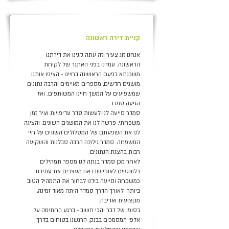
+
+
קניית דירה ראשונה
אנחנו זוג צעיר וזה עתה קנינו את דירתנו
הראשונה. עמדנו בפני האתגר של לקיחת
משכנתא בפעם הראשונה בחיינו - הציפו אותנו
מושגים חדשים, מספרים מאיימים והרבה נתונים
שמשפיעים על המשך חיינו המשותפים. ואז
הגיעה סמדר.
סמדר סייעה לנו לעשות סדר עדיפויות וציר זמן
משפחתי, פרשה לנו את המושגים השונים, והציגה
לנו את השפעתם של המסלולים השונים על חיי
המשפחה. סמדר גילתה הרבה סבלנות והשקיעה
רבות בהצגת הנתונים.
לאחר מכן סמדר בנתה לנו מספר תמהילים
רלוונטיים לאופי שבו אנו מעצבים את עתידנו
כמשפחה וסייעה בידנו לבחור את התמהיל הטוב
ביותר. לאורך הדרך סמדר היתה מאוד זמינה,
מקצועית ואדיבה.
בסופו של דבר והכי חשוב - ברגע החתימה על
אלפי המסמכים בבנק, הרגשנו בטוחים בדרך