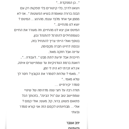
"...כן המפקדת…"
ויצאנו לדרך, בלי קיטורים בלי ספקות רק עם
הבנה ברורה שאומרת בשיא הפשטות "...אני לא
מממן אף אחד מלבד עצמי, מהרגע … המינוס ?
יוצא לנו מהחיים…"
המינוס אכן יצא לנו מהחיים, וזה מעורר את החיים
כשמתחילים להתרגל להתנהל נכון,
בנוסף ואולי הייתי צריך להתחיל בזה,
נכנסה לחיינו חברה מקסימה,
עדינה אבל חזקה מאוד,
חייכנית אבל יודעת לתת מבט "...לעבודה…" ,
דואגת ברמת הנודניקיות עד שמתיישרים איתה,
אין לא זכרתי לא היה לי זמן,
"...מאמי ? שלחת לסמדר את הקובץ ? חסר לך
שלא מאמי…"
סמדר יקירתיינו ….
תודה רבה על חצי שנה מדהימה של שינויי
שמתיישב טוב עם "גיל הבינה" , בזכותך הכל
פתאום פשוט, ברור, קל, מעשי, אולי קסם ?
אולי…. מבחינתינו לקסם הזה אני קורא סמדר
גבעתי
יניב וענבר
גבעתיים