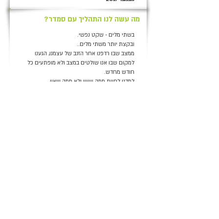
מה עשה לנו התהליך עם סמדר?
בשתי מלים - שקט נפשי.
ובקצת יותר משתי מלים..
ממצב שבו רדפנו אחר הזנב של עצמנו, הגענו
למקום שבו אנו שולטים במצב ולא מופתעים כל
חודש מחדש.
למדנו לחיות ממה שיש ולא ממה שאין.
כל כניסה לאפליקציה של חשבון הבנק, אשר
בעבר הייתה מלווה בהלם ותחושת אכזבה, הפכה
לקלילה ונעימה - בעיקר נעים להסתכל על הפלוס
ועל הפק״מים שהולכים ותופחים!
בכל פגישה היינו יוצאים בתחושה של אופטימיות
ורוגע, ומצאנו את עצמנו כל פעם נרגשים לקראת
המפגש הבא.
מעבר להיותה מקצוענית, סמדר מקסימה ופשוט
כיף לבוא להיפגש איתה ולדבר איתה!
תודה רבה רבה ♥️♥️
י.ד