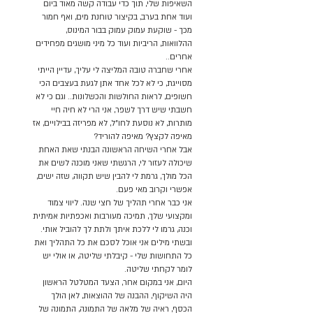
השאיפות שלי, תוך כדי עבודה קשה מאוד ביום
ועוד אחת בערב, בקיצור טוחנת מים, ואף חמור
מכך - שוקעת עמוק עמוק בבור המינוס,
ההלוואות, הריביות ועוד כל מיני מושגים מפחידים
אחרים..
אחרי שחברה טובה המליצה לי עליך, עדיין הייתי
מסוייגת, כי לא לכל אחד אתן לגעת בעצבים הכי
חשופים, לראות החולשות והכשלונות.. וגם כי לא
חשבתי שיש דרך לשפר, אני הרי לא חיה חיי
מותרות, לא נוסעת לחו"ל, לא מפריזה בבילויים, אז
מאיפה לקצץ? מאיפה להוריד?
אבל אחרי השיחה הראשונה הבנתי שאת האחת
שיכולה לעזור לי, הרגשתי שאני מוכנה לשים את
הכל מולך, גרמת לי להבין שיש תקווה, שזה ישים,
אפשרי וקרוב מאי פעם.
אני כבר אחרי תהליך של חצי שנה. ליווי צמוד
ומקצועי שלך, תמיכה מעורבות ואכפתיות אמיתית
וכנה, גרמו לי ללכת איתך ולתת לך להוביל אותי.
ובשתי מילים אני אוכל לסכם את כל התהליך ואת
כל התחושות שלי - קיבלתי שליטה, או אולי יש
לומר לקחתי שליטה.
היום, אני במקום אחר, הצעד המטלטל הראשון
היה השיקוף, ההבנה של ההוצאות, לאן הולך
הכסף, ראיה של מלאה של התמונה, התמונה של