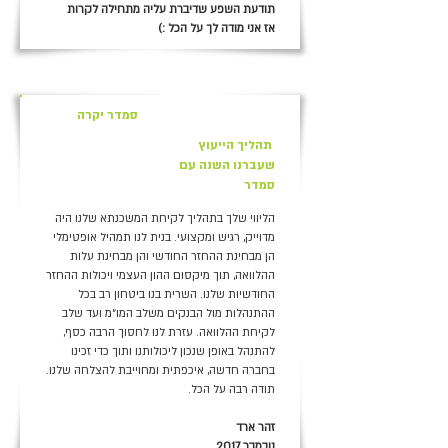
תודעת השפע שדיברת עליה מתחילה לקרות
אז אני מודה לך על הכל :)
+
סמדר יקרה
תהליך הייעוץ
שעברנו השנה עם
סמדר
הליווי שלך בתהליך לקיחת המשכנתא שלנו היה
מדוייק, רגיש ומקצועי. בנית לנו תמהיל אופטימלי
הן מבחינת ההחזר החודשי והן מבחינת עלות
ההלוואה, תוך מיקסום ההון העצמי ויכולות ההחזר
החודשיות שלנו. השרית בנו ביטחון רב בכל
ההתנהלות מול הבנקים משלב המו״מ ועד שלב
לקיחת ההלוואה. עזרת לנו לחסוך הרבה כסף,
להתנהל באופן שנכון ליכולותנו ותוך כדי זכינו
בחברה חדשה, איכפתית ומחוייבת להצלחה שלנו.
תודה רבה על הכל.
זהר ארד
נובמבר 2017