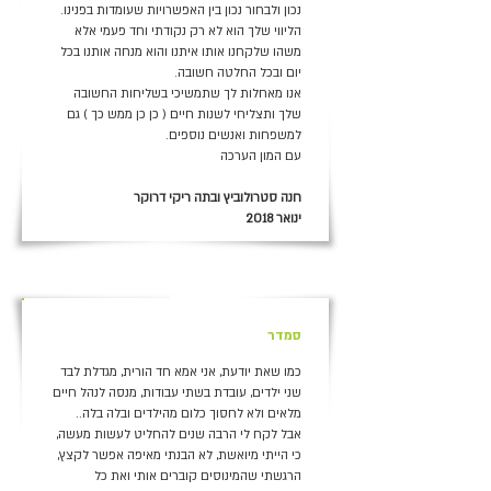
נכון ולבחור נכון בין האפשרויות שעומדות בפנינו.
הליווי שלך הוא לא רק נקודתי וחד פעמי אלא
משהו שלקחנו אותו איתנו והוא מנחה אותנו בכל
יום ובכל החלטה חשובה.
אנו מאחלות לך שתמשיכי בשליחות החשובה
שלך ותצליחי לשנות חיים ( כן כן ממש כך ) גם
למשפחות ואנשים נוספים.
עם המון הערכה
חנה סטרולוביץ ובתה ריקי דרוקר
ינואר 2018
+
סמדר
כמו שאת יודעת, אני אמא חד הורית, מגדלת לבד
שני ילדים, עובדת בשתי עבודות, מנסה לנהל חיים
מלאים ולא לחסוך כלום מהילדים ובלה בלה..
אבל לקח לי הרבה שנים להחליט לעשות מעשה,
כי הייתי מיואשת, לא הבנתי מאיפה אפשר לקצץ,
הרגשתי שהמינוסים קוברים אותי ואת כל