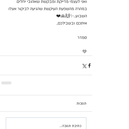
ואני לעצמי מדייקת ומבקשת שאהובי יחלים 
במהרה מהשפעת העיקשת שהגיעה לביקור אצלו 
השבוע..✨🙌🙏❤️
איתכם ובשבילכם,
סמדר
💚
תגובות
כתיבת תגובה...