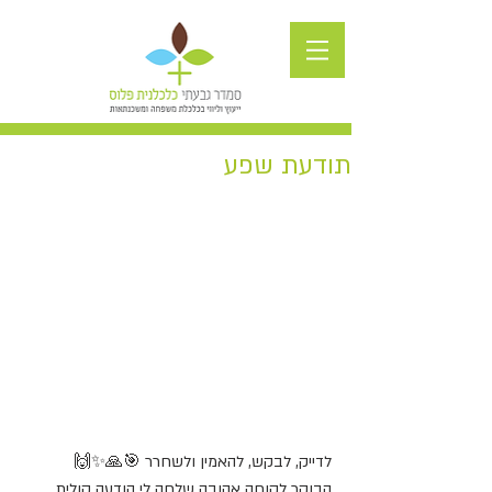
תודעת שפע
לדייק, לבקש, להאמין ולשחרר 🎯🙏✨🙌
הבוקר לקוחה אהובה שלחה לי הודעה קולית 