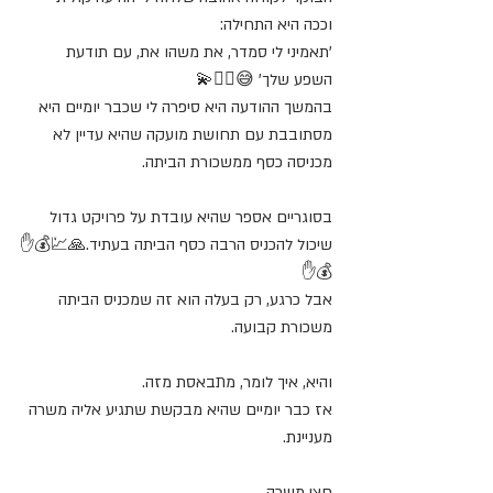
וככה היא התחילה:
'תאמיני לי סמדר, את משהו את, עם תודעת 
השפע שלך' 😅🤷‍♀️💫
בהמשך ההודעה היא סיפרה לי שכבר יומיים היא 
מסתובבת עם תחושת מועקה שהיא עדיין לא 
מכניסה כסף ממשכורת הביתה.
בסוגריים אספר שהיא עובדת על פרויקט גדול 
שיכול להכניס הרבה כסף הביתה בעתיד.🙏💹💰✋
💰✋
אבל כרגע, רק בעלה הוא זה שמכניס הביתה 
משכורת קבועה.
והיא, איך לומר, מתבאסת מזה.
אז כבר יומיים שהיא מבקשת שתגיע אליה משרה 
מעניינת.
חצי משרה,