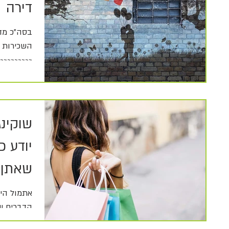
דירה
בסה"כ מד
השכירות 
~~~~~~~~~
כשבוע: היא 
שוקינג
יודע כ
שאתן 
אתמול היי
הדברים שד
(בנוסף לא